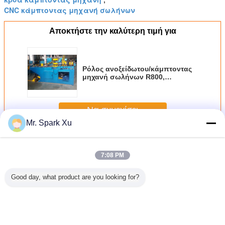
,
CNC κάμπτοντας μηχανή σωλήνων
Αποκτήστε την καλύτερη τιμή για
Ρόλος ανοξείδωτου/κάμπτοντας
μηχανή σωλήνων R800,
κάμπτοντας μηχανή σωλήνων
εξάτμισης
Να συνεχίσει
Mr. Spark Xu
σωλήνας μηχανή κάμψης
Περισσότεροι
7:08 PM
Good day, what product are you looking for?
οντας
Αυτόματη
Κάμπτοντας
Του ISO κρύα
Αυτόμ
 κρύων/
υδραυλική
μηχανή κρύων/
κάμπτοντας
υδραυ
ήνων
κάμπτοντας
σωλήνων
μηχανή 195º
κάμπτο
ανσης
μηχανή
θέρμανσης, ενιαία
φύλλων μετάλλων
μηχανή σ
DW50CNC, κρύα
επικεφαλής 22KW
έγκρισης