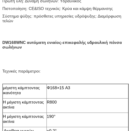
Πρώτη ύλη: Δύναμη σωλήνων: Υδραυλικός
Πιστοποίηση: CE&ISO τεχνικός: Κρύα και κάμψη θέρμανσης
Σύστημα ψύξης: πρόσθετες υπηρεσίες υδρόψυξης: Διαμόρφωση
τελών
DW168WNC αυτόματη ενιαίος-επικεφαλής υδραυλική πένσα
σωλήνων
Τεχνικές παράμετροι:
μέγιστη κάμπτοντας
Φ168×15 A3
ικανότητα
Η μέγιστη κάμπτοντας
R800
ακτίνα
Η μέγιστη κάμπτοντας
190°
ακτίνα
Ακρίβεια γωνιών
±0.2°