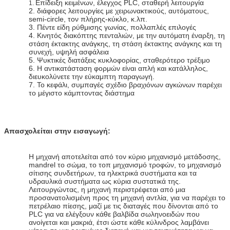
Επίδειξη κειμένων, έλεγχος PLC, σταθερή λειτουργία
1.
2. διάφορες λειτουργίες με χειρωνακτικούς, αυτόματους,
semi-circle, τον πλήρης-κύκλο, κ.λπ.
3. Πέντε είδη ρύθμισης γωνίας, πολλαπλές επιλογές
4. Κινητός διακόπτης πενταλιών, με την αυτόματη έναρξη, τη
στάση έκτακτης ανάγκης, τη στάση έκτακτης ανάγκης και τη
συνεχή, υψηλή ασφάλεια
5. Ψυκτικές διατάξεις κυκλοφορίας, σταθερότερο τρέξιμο
6. Η αντικατάσταση φορμών είναι απλή και κατάλληλος,
διευκολύνετε την εύκαμπτη παραγωγή.
7. Το κεφάλι, συμπαγές σχέδιο βραχιόνων αγκώνων παρέχει
το μέγιστο κάμπτοντας διάστημα
Απασχολείται στην εισαγωγή:
Η μηχανή αποτελείται από τον κύριο μηχανισμό μετάδοσης,
mandrel το σώμα, το τοπ μηχανισμό τροφών, το μηχανισμό
σίτισης συνδετήρων, τα ηλεκτρικά συστήματα και τα
υδραυλικά συστήματα ως κύρια συστατικά της.
Λειτουργώντας, η μηχανή περιστρέφεται από μια
προσανατολισμένη προς τη μηχανή αντλία, για να παρέχει το
πετρέλαιο πίεσης, μαζί με τις διαταγές που δίνονται από το
PLC για να ελέγξουν κάθε βαλβίδα σωληνοειδών που
ανοίγεται και μακριά, έτσι ώστε κάθε κύλινδρος λαμβάνει