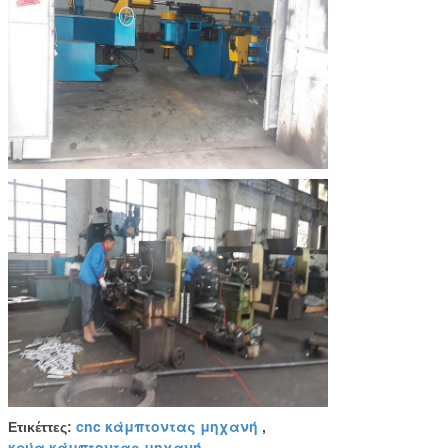
cnc κάμπτοντας μηχανή
Ετικέττες:
,
κρύα κάμπτοντας μηχανή