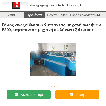
Zhangjiagang Hengli Technology Co.,Ltd
Σπίτι
Προϊόντα
Περίπου εμείς
Γύρος εργοστασίων
>>
Ρόλος ανοξείδωτου/κάμπτοντας μηχανή σωλήνων
R800, κάμπτοντας μηχανή σωλήνων εξάτμισης
Καλύτερη τιμή
επαφή