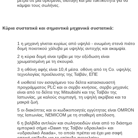
μέτρα σε μια ορισμένες διαταγή και μια τακτικότητα για να
κάμψει τους σωλήνες.
Κύρια συστατικά και σημαντικά μηχανικά συστατικά:
1 η μηχανή γίνεται κυρίως από υψηλό - ενωμένη στενά πιάτο
δομή ποιοτικού χάλυβα με υψηλής αντοχής και ακαμψία.
2 η κύρια δομή είναι τρίβει με την οξύδωση είναι
χρωματισμένη με τη σκουριά.
3 η οθόνη αφής είναι 10,4 μέσα. οθόνη από τη Co. υψηλής
τεχνολογίας προέλευσης της Ταϊβάν, ΕΠΕ
4 υιοθετεί τον εισαγόμενο του δέλτα κατασκευαστή
προγράμματος PLC και οι σερβο κινήσεις, σερβο μηχανές
είναι από το δέλτα της Mitsubishi και της Ταϊβάν της
Ιαπωνίας, με καλούς συμπαγή, τη υψηλή ακρίβεια και τα
μακρά ζωή.
5 οι διακόπτες και οι κωδικοποιητές εγγύτητας είναι OMRON
της Ιαπωνίας, NEMICOM με τη σταθερή απόδοση.
6 η βαλβίδα αντλιών και σωληνοειδών είναι από το διάσημο
εμπορικό σήμα «Dawn της Ταϊβάν υδραυλικό» και
«υδραυλικό Asada», το οποίο πρέπει να έχει μια σαφή
οπτική επίδειξη για το επίπεδο πετρελαίου.