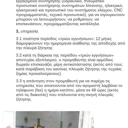
εργαζόμενοι συντήρησης (υδραυλικό, πνευματικό
προσωπικό συντήρησης συστημάτων λίπανσης, ηλεκτρικό,
ηλεκτρονικό και προσωπικό του συστήματος ελέγχου, CNC
προγραμματιστές, τεχνικό προσωπικό), για να σιγουρευτούν
μπορούν να λειτουργήσουν, να ρυθμίσουν, να
επισκευάσουν, προγραμματίζοντας κατάλληλα.
3,
υπηρεσία.
3.1 ποιότητα περίοδος «τριών εγγυήσεων»: 12 μήνες
διαμορφώνουν την ημερομηνία ανάθεσης της αποδοχής από
την πλευρά ζήτησης
3.2 κατά τη διάρκεια της περιόδου «τριών εγγυήσεων»
αποτυχίας εξοπλισμού, ο προμηθευτής είναι αρμόδιος
δωρεάν επισκευάζει, μέρη αντικατάστασης (εκτός από τους
κατά παράβαση του κανόνες πλευράς ζήτησης της τυχαίας
ζημίας προκαλούμενους).
3.3 η απάντηση στον προμηθευτή για να παρέχει τις
υπηρεσίες που απαιτούνται από τον αγοραστή λαμβάνει το
τηλέφωνο (fax) η ημέρα κατόπιν, μέσα σε 48 ώρες (εκτός
από τις διακοπές) που στέλνονται στη σκηνή πλευράς
ζήτησης.