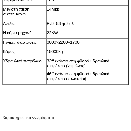
Μέγιστη πίεση
14Mkp
συστημάτων
Αντλία
Pvl2-53-φ-2r-λ
Η κύρια μηχανή
22KW
Γενικές διαστάσεις
8000×2200×1700
Βάρος
15000kg
Υδραυλικό πετρέλαιο
32# ενάντιο στη φθορά υδραυλικό
πετρέλαιο (χειμώνας)
46# ενάντιο στη φθορά υδραυλικό
πετρέλαιο (καλοκαίρι)
Χαρακτηριστικά γνωρίσματα: