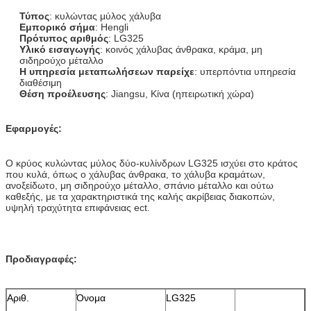
Τύπος
: κυλώντας μύλος χάλυβα
Εμπορικό σήμα
: Hengli
Πρότυπος αριθμός
: LG325
Υλικό εισαγωγής
: κοινός χάλυβας άνθρακα, κράμα, μη
σιδηρούχο μέταλλο
Η υπηρεσία μεταπωλήσεων παρείχε
: υπερπόντια υπηρεσία
διαθέσιμη
Θέση προέλευσης
: Jiangsu, Κίνα (ηπειρωτική χώρα)
Εφαρμογές:
Ο κρύος κυλώντας μύλος δύο-κυλίνδρων LG325 ισχύει στο κράτος
που κυλά, όπως ο χάλυβας άνθρακα, το χάλυβα κραμάτων,
ανοξείδωτο, μη σιδηρούχο μέταλλο, σπάνιο μέταλλο και ούτω
καθεξής, με τα χαρακτηριστικά της καλής ακρίβειας διακοπών,
υψηλή τραχύτητα επιφάνειας ect.
Προδιαγραφές:
Αριθ.
Όνομα
LG325