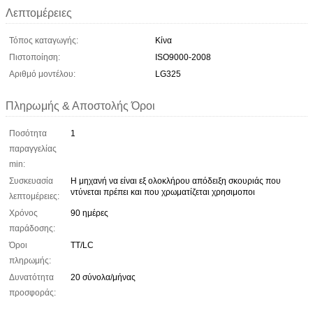
Λεπτομέρειες
Τόπος καταγωγής:
Κίνα
Πιστοποίηση:
ISO9000-2008
Αριθμό μοντέλου:
LG325
Πληρωμής & Αποστολής Όροι
Ποσότητα
1
παραγγελίας
min:
Συσκευασία
Η μηχανή να είναι εξ ολοκλήρου απόδειξη σκουριάς που
ντύνεται πρέπει και που χρωματίζεται χρησιμοποι
λεπτομέρειες:
Χρόνος
90 ημέρες
παράδοσης:
Όροι
TT/LC
πληρωμής:
Δυνατότητα
20 σύνολα/μήνας
προσφοράς: