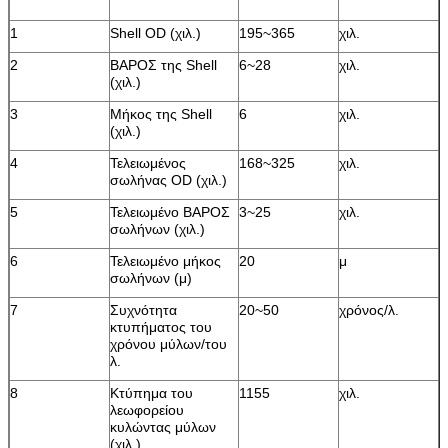
1
Shell OD (χιλ.)
195~365
χιλ.
2
ΒΑΡΟΣ της Shell
6~28
χιλ.
(χιλ.)
3
Μήκος της Shell
6
χιλ.
(χιλ.)
4
Τελειωμένος
168~325
χιλ.
σωλήνας OD (χιλ.)
5
Τελειωμένο ΒΑΡΟΣ
3~25
χιλ.
σωλήνων (χιλ.)
6
Τελειωμένο μήκος
20
μ
σωλήνων (μ)
7
Συχνότητα
20~50
χρόνος/λ.
κτυπήματος του
χρόνου μύλων/του
λ.
8
Κτύπημα του
1155
χιλ.
λεωφορείου
κυλώντας μύλων
(χιλ.)