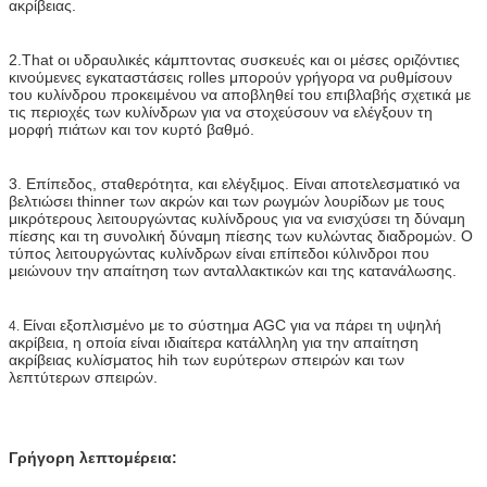
ακρίβειας.
2.That οι υδραυλικές κάμπτοντας συσκευές και οι μέσες οριζόντιες
κινούμενες εγκαταστάσεις rolles μπορούν γρήγορα να ρυθμίσουν
του κυλίνδρου προκειμένου να αποβληθεί του επιβλαβής σχετικά με
τις περιοχές των κυλίνδρων για να στοχεύσουν να ελέγξουν τη
μορφή πιάτων και τον κυρτό βαθμό.
3. Επίπεδος, σταθερότητα, και ελέγξιμος. Είναι αποτελεσματικό να
βελτιώσει thinner των ακρών και των ρωγμών λουρίδων με τους
μικρότερους λειτουργώντας κυλίνδρους για να ενισχύσει τη δύναμη
πίεσης και τη συνολική δύναμη πίεσης των κυλώντας διαδρομών. Ο
τύπος λειτουργώντας κυλίνδρων είναι επίπεδοι κύλινδροι που
μειώνουν την απαίτηση των ανταλλακτικών και της κατανάλωσης.
Είναι εξοπλισμένο με το σύστημα AGC για να πάρει τη υψηλή
4.
ακρίβεια, η οποία είναι ιδιαίτερα κατάλληλη για την απαίτηση
ακρίβειας κυλίσματος hih των ευρύτερων σπειρών και των
λεπτύτερων σπειρών.
Γρήγορη λεπτομέρεια: