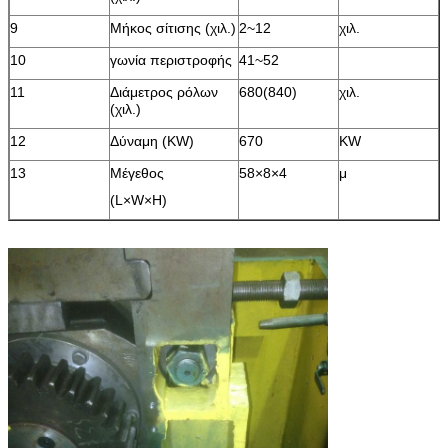
9
Μήκος σίτισης (χιλ.)
2~12
χιλ.
10
γωνία περιστροφής
41~52
11
Διάμετρος ρόλων
680(840)
χιλ.
(χιλ.)
12
Δύναμη (KW)
670
KW
13
Μέγεθος
58×8×4
μ
(L×W×H)