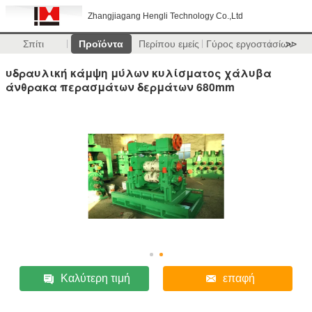
Zhangjiagang Hengli Technology Co.,Ltd
Σπίτι
Προϊόντα
Περίπου εμείς
Γύρος εργοστασίων
>>
υδραυλική κάμψη μύλων κυλίσματος χάλυβα
άνθρακα περασμάτων δερμάτων 680mm
Καλύτερη τιμή
επαφή