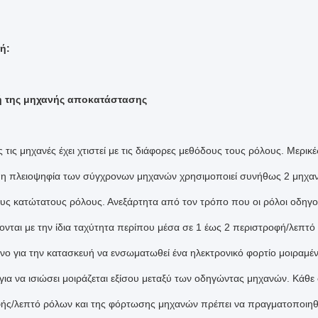
ή:
 της μηχανής αποκατάστασης
 τις μηχανές έχει χτιστεί με τις διάφορες μεθόδους τους ρόλους. Μερικ
 η πλειοψηφία των σύγχρονων μηχανών χρησιμοποιεί συνήθως 2 μηχανέ
ους κατώτατους ρόλους. Ανεξάρτητα από τον τρόπο που οι ρόλοι οδηγούν
ονται με την ίδια ταχύτητα περίπου μέσα σε 1 έως 2 περιστροφή/λεπτό 
νο για την κατασκευή να ενσωματωθεί ένα ηλεκτρονικό φορτίο μοιραμέν
ι για να ισιώσει μοιράζεται εξίσου μεταξύ των οδηγώντας μηχανών. Κάθ
ής/λεπτό ρόλων και της φόρτωσης μηχανών πρέπει να πραγματοποιηθε