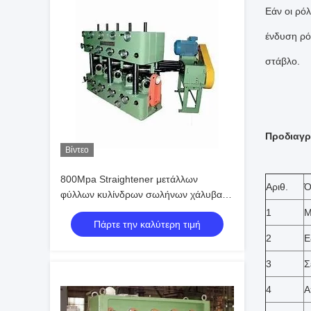
Εάν οι ρόλ
ένδυση ρό
στάβλο.
Προδιαγρ
Βίντεο
800Mpa Straightener μετάλλων
Αριθ.
Ό
φύλλων κυλίνδρων σωλήνων χάλυβα
μηχανή
1
Μ
Πάρτε την καλύτερη τιμή
2
Ε
3
Σ
4
Α