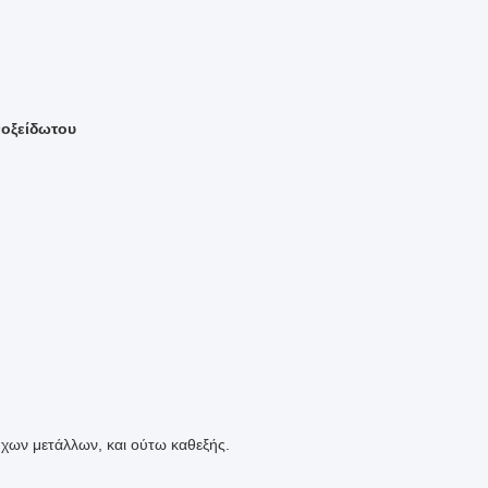
νοξείδωτου
χων μετάλλων, και ούτω καθεξής.