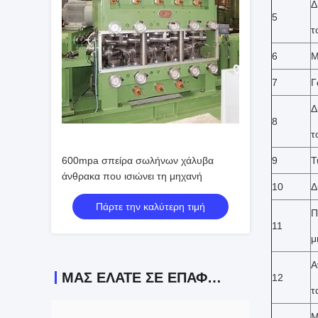
Δ
5
τ
6
Μ
7
Γ
Δ
8
τ
600mpa σπείρα σωλήνων χάλυβα
9
Τ
άνθρακα που ισιώνει τη μηχανή
10
Δ
Πάρτε την καλύτερη τιμή
Π
11
μ
Α
ΜΑΣ ΕΛΆΤΕ ΣΕ ΕΠΑΦΉ ΜΕ
12
τ
Μ