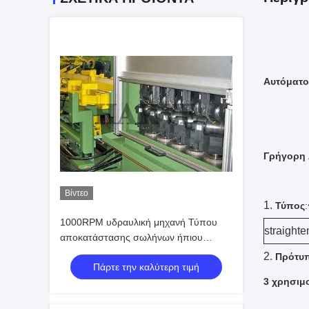
Αυτόματο
Γρήγορη 
Βίντεο
1.
Τύπος
:
1000RPM υδραυλική μηχανή Τύπου
straight
αποκατάστασης σωλήνων ήπιου
χάλυβα
2.
Πρότυπ
Πάρτε την καλύτερη τιμή
3 χρησιμ