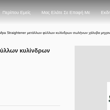
Περίπου Εμείς
Μας Ελάτε Σε Επαφή Με
Εκδ
Mpa Straightener μετάλλων φύλλων κυλίνδρων σωλήνων χάλυβα μηχα
φύλλων κυλίνδρων