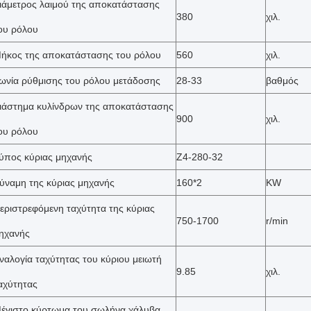
ιάμετρος λαιμού της αποκατάστασης
380
χιλ.
ου ρόλου
ήκος της αποκατάστασης του ρόλου
560
χιλ.
ωνία ρύθμισης του ρόλου μετάδοσης
28-33
βαθμός
ιάστημα κυλίνδρων της αποκατάστασης
900
χιλ.
ου ρόλου
ύπος κύριας μηχανής
Z4-280-32
ύναμη της κύριας μηχανής
160*2
KW
εριστρεφόμενη ταχύτητα της κύριας
750-1700
r/min
ηχανής
ναλογία ταχύτητας του κύριου μειωτή
9.85
χιλ.
αχύτητας
έγιστο κύρτωμα του σωλήνα χάλυβα