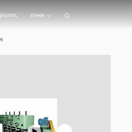
ηλώσεις
Greek
νή