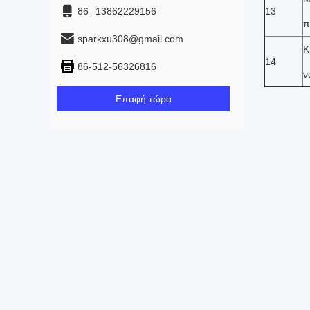
86--13862229156
13
π
sparkxu308@gmail.com
Κ
14
86-512-56326816
ν
Επαφή τώρα