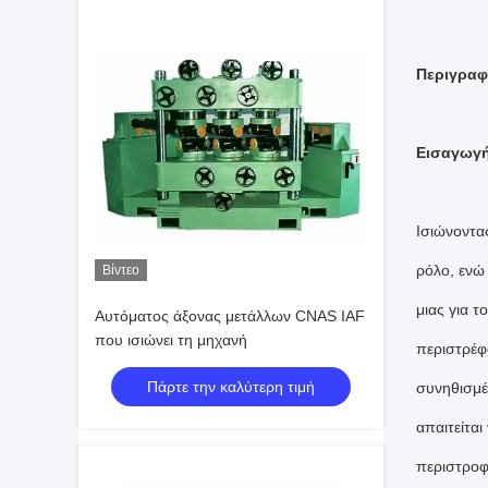
Περιγραφ
Εισαγωγή
Ισιώνοντας
ρόλο, ενώ
Βίντεο
μιας για τ
Αυτόματος άξονας μετάλλων CNAS IAF
που ισιώνει τη μηχανή
περιστρέφ
Πάρτε την καλύτερη τιμή
συνηθισμέ
απαιτείτα
περιστροφ