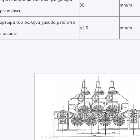
30
mm/m
ρίν ισιώνει
ύρτωμα του σωλήνα χάλυβα μετά από
≤1.5
mm/m
α ισιώσει