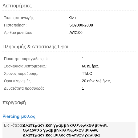
Λεπτομέρειες
Τόπος καταγωγής:
Κίνα
Πιστοποίηση:
ISO9000-2008
Αριθμό μοντέλου:
LWX100
Πληρωμής & Αποστολής Όροι
Ποσότητα παραγγελίας min:
1
Συσκευασία λεπτομέρειες:
60 ημέρες
Χρόνος παράδοσης:
TT/LC
Όροι πληρωμής:
20 σύνολα/μήνας
Δυνατότητα προσφοράς:
1
περιγραφή
Piercing μύλος
Διαπεραστικοη γραμμή κυλινδρικών μύλων
Ειδικότερα:
,
Οριζόντια γραμμή κυλινδρικών μύλων
,
Διαπεραστικός μύλος σωλήνων χάλυβα