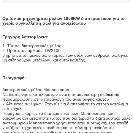
Οριζόντια μηχανήματα μύλων 1858KW διαπεραστικοα για το
χωρίς συγκόλληση σωλήνα ανοξείδωτου
Γρήγορη λεπτομέρεια:
1. Τύπος: διαπεραστικός μύλος
2. Πρότυπος αριθμός: LWX100
3 χρησιμοποιημένος σε: ο τομέας των σωλήνων άνθρακα, σωλήνες
μη σιδηρούχων μετάλλων, και ούτω καθεξής.
Περιγραφή:
Διαπεραστικός μύλος Mannesmann
Να διαπερνήσει καταλυμάτων είναι η σημαντικότερη διαδικασία
παραμόρφωσης στην παραγωγή του άνευ ραφής καυτού
κυλίσματος σωλήνων. Στοχεύει να διαπερνήσει το στερεό κατάλυμα
στο κοχύλι.
Παράγουμε κυρίως το διαπεραστικό μύλο Mannesmann και
οριζόντιος αντιμετωπίστε τύπος που διαπερνά το διαπεραστικό μύλο
εκατομμυρίου Mannesmann χρησιμοποιείται ευρέως σήμερα επειδή
χρειάζεται τη χαμηλές επένδυση και τη σύντομη περίοδο της
εγκατάστασης και της ανάθεσης, και έχει τα χαρακτηριστικά