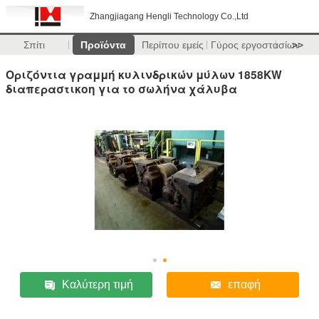
Zhangjiagang Hengli Technology Co.,Ltd
Σπίτι
Προϊόντα
Περίπου εμείς
Γύρος εργοστασίων
>>
Οριζόντια γραμμή κυλινδρικών μύλων 1858KW
διαπεραστικοη για το σωλήνα χάλυβα
Καλύτερη τιμή
επαφή