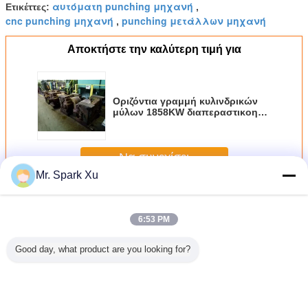
αυτόματη punching μηχανή
Ετικέττες:
,
cnc punching μηχανή
punching μετάλλων μηχανή
,
Αποκτήστε την καλύτερη τιμή για
Οριζόντια γραμμή κυλινδρικών
μύλων 1858KW διαπεραστικοη
για το σωλήνα χάλυβα
Να συνεχίσει
Mr. Spark Xu
Piercing μύλος
Περισσότεροι
6:53 PM
Good day, what product are you looking for?
αστικός
Οριζόντια
1600KW 3000mm
Μηχανή 400KW
Οριζόν
 400KW
μηχανήματα
Punching τρυπών
διατρήσεων
διαπερασ
 Ssteel
μύλων 1858KW
μηχανή Ф50 -
τρυπών μετάλλων
μύλος σ
ρακα
διαπεραστικοα για
Ф300 χιλ., μύλος
σωλήνων χάλυβα
ανοξεί