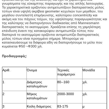
γνωρίσματα της εύκαμπτης παραγωγής και της απλής λειτουργίας.
Τα χαρακτηριστικά οριζόντιου αντιμετωπίζουν διαπεραστικός μύλος
τύπων είναι υψηλή ακρίβεια geometer κοχυλιών των μεγεθών, του
μεγάλου συντελεστή επιμήκυνσης, καλύτερου concentricity και
ακόμη και του πάχους τοίχων, της υψηλότερης παραγωγικότητας και
της καλύτερης να διαπερνήσουν διαδικασίας από Mannesmann
διαπεραστικός το εκατομμύριο. Χρειάζεται επίσης τη χαμηλότερη
επένδυση έναντι της κατακορύφου αντιμετωπίζει τύπος που
διαπερνά το εκατομμύριο οριζόντιο αντιμετωπίζει διαπεραστικός
μύλος τύπων είναι προηγμένο σήμερα. Μπορούμε να
κατασκευάσουμε τα διάφορα είδη να διαπερνήσουμε το μύλο που
κυμαίνεται Ф50 ~Ф300 χιλ.
Προδιαγραφές:
Αριθ.
Όνομα
Τεχνικές
Μονάδα
παράμετροι
1
Διάμετρος
80--160
χιλ.
καταλυμάτων
2
Μήκος
2000-3000
χιλ.
καταλυμάτων
3
Κοίλη διάμετρος
83-175
μ