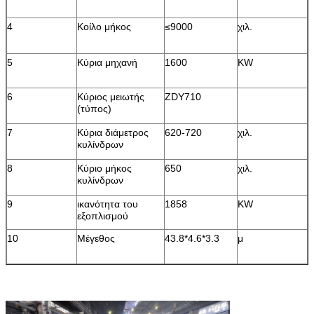
4
Κοίλο μήκος
≤9000
χιλ.
5
Κύρια μηχανή
1600
KW
6
Κύριος μειωτής
ZDY710
(τύπος)
7
Κύρια διάμετρος
620-720
χιλ.
κυλίνδρων
8
Κύριο μήκος
650
χιλ.
κυλίνδρων
9
ικανότητα του
1858
KW
εξοπλισμού
10
Μέγεθος
43.8*4.6*3.3
μ