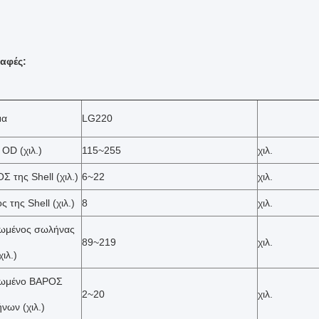
αφές:
μα
LG220
 OD (χιλ.)
115~255
χιλ.
Σ της Shell (χιλ.)
6~22
χιλ.
 της Shell (χιλ.)
8
χιλ.
ιωμένος σωλήνας
89~219
χιλ.
ιλ.)
ιωμένο ΒΑΡΟΣ
2~20
χιλ.
νων (χιλ.)