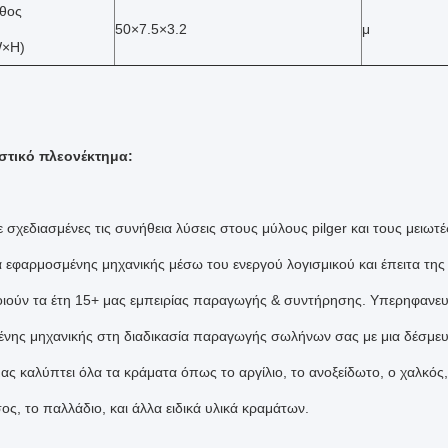
θος
50×7.5×3.2
μ
W×H)
στικό πλεονέκτημα:
σχεδιασμένες τις συνήθεια λύσεις στους μύλους pilger και τους μειωτέ
α εφαρμοσμένης μηχανικής μέσω του ενεργού λογισμικού και έπειτα τη
ιούν τα έτη 15+ μας εμπειρίας παραγωγής & συντήρησης. Υπερηφαν
νης μηχανικής στη διαδικασία παραγωγής σωλήνων σας με μια δέσμευ
ς καλύπτει όλα τα κράματα όπως το αργίλιο, το ανοξείδωτο, ο χαλκός, τ
ς, το παλλάδιο, και άλλα ειδικά υλικά κραμάτων.