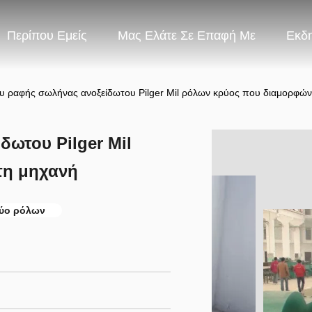
Περίπου Εμείς
Μας Ελάτε Σε Επαφή Με
Εκδ
υ ραφής σωλήνας ανοξείδωτου Pilger Mil ρόλων κρύος που διαμορφών
δωτου Pilger Mil
τη μηχανή
ύο ρόλων