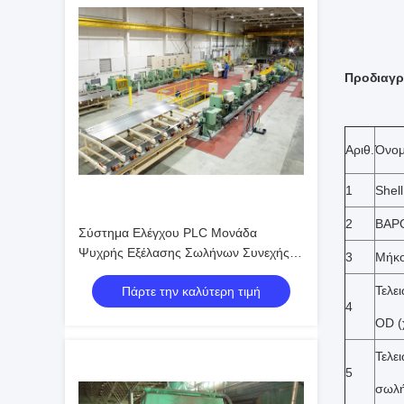
Προδιαγρ
Αριθ.
Όνο
1
Shell
2
ΒΑΡΟ
Σύστημα Ελέγχου PLC Μονάδα
Ψυχρής Εξέλασης Σωλήνων Συνεχής
3
Μήκος
Μέθοδος Κύλισης Παραγωγή Χωρίς
Τελε
Πάρτε την καλύτερη τιμή
Συγκόλληση Σωλήνων με Διαχείριση
4
Διαδικασίας
OD (χ
Τελε
5
σωλή