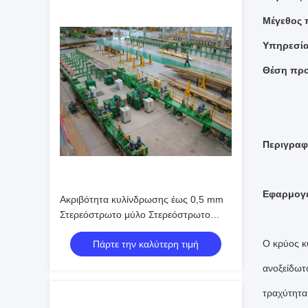
Μέγεθος
Υπηρεσί
Θέση πρ
Περιγραφ
Εφαρμογέ
Ακριβότητα κυλίνδρωσης έως 0,5 mm
Στερεόστρωτο μύλο Στερεόστρωτο
κυλίνδρωμα Μεγέθους εύρος
Ο κρύος κ
Πάρτε την καλύτερη τιμή
Σιδηροτροφικό πάχος 0,5-12 mm
Εξοπλισμός κυλίνδρωσης σωλήνων
ανοξείδωτ
ακριβείας
τραχύτητα 