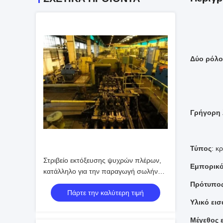
Δύο ρόλο
Γρήγορη 
Τύπος
: κ
Στριβείο εκτόξευσης ψυχρών πλέρων,
Εμπορικ
κατάλληλο για την παραγωγή σωλήνων
υψηλής αντοχής και πολύπλοκων
Πρότυπος
Πάρτε την καλύτερη τιμή
μεταλλικών σχημάτων
Υλικό ει
Μέγεθος 