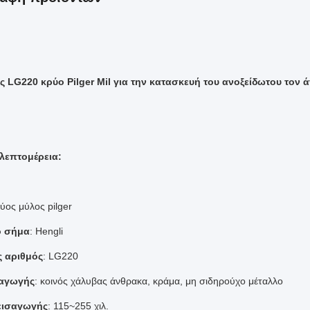
ς LG220 κρύο Pilger Mil για την κατασκευή του ανοξείδωτου τον
λεπτομέρεια:
ρύος μύλος pilger
ό σήμα
: Hengli
 αριθμός
: LG220
σαγωγής
: κοινός χάλυβας άνθρακα, κράμα, μη σιδηρούχο μέταλλο
εισαγωγής
: 115~255 χιλ.