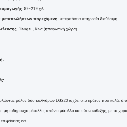
 παραγωγής
: 89~219 χιλ.
α μεταπωλήσεων παρεχόμενη
: υπερπόντια υπηρεσία διαθέσιμη
οέλευσης
: Jiangsu, Κίνα (ηπειρωτική χώρα)
ή:
ς:
υλώντας μύλος δύο-κυλίνδρων LG220 ισχύει στο κράτος που κυλά, όπ
ο, μη σιδηρούχο μέταλλο, σπάνιο μέταλλο και ούτω καθεξής, με τα χαρ
επιφάνειας ect.