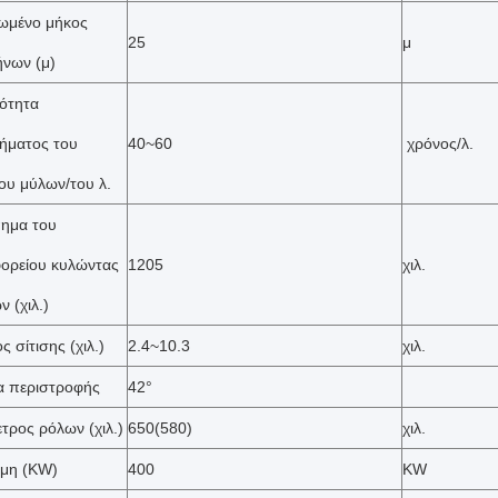
ιωμένο μήκος
25
μ
νων (μ)
ότητα
ήματος του
40~60
χρόνος/λ.
ου μύλων/του λ.
ημα του
ορείου κυλώντας
1205
χιλ.
 (χιλ.)
 σίτισης (χιλ.)
2.4~10.3
χιλ.
α περιστροφής
42°
ετρος ρόλων (χιλ.)
650(580)
χιλ.
μη (KW)
400
KW