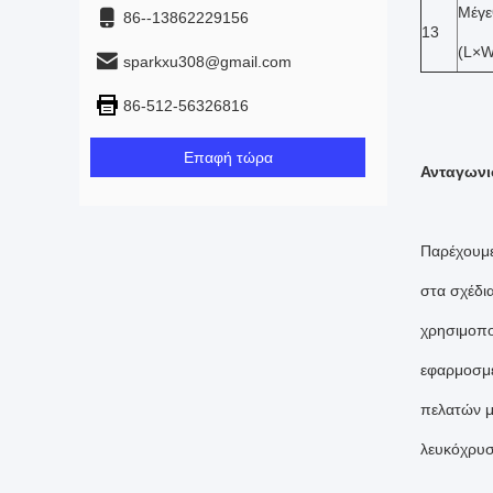
Μέγε
86--13862229156
13
(L×
sparkxu308@gmail.com
86-512-56326816
Επαφή τώρα
Ανταγωνι
Παρέχουμε 
στα σχέδι
χρησιμοπο
εφαρμοσμέ
πελατών μα
λευκόχρυσο