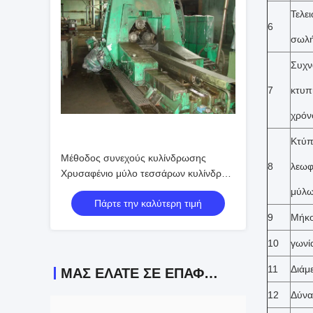
Τελε
6
σωλή
Συχν
7
κτυπ
χρόν
Κτύπ
Μέθοδος συνεχούς κυλίνδρωσης
8
λεωφ
Χρυσαφένιο μύλο τεσσάρων κυλίνδρων
τύπου κυλίνδρωσης Δύναμη
μύλων
Πάρτε την καλύτερη τιμή
κυλίνδρωσης έως 4500KN Μηχανή
9
Μήκος
κυλίνδρωσης μεταλλικών σωλήνων
10
γωνί
11
Διάμ
ΜΑΣ ΕΛΆΤΕ ΣΕ ΕΠΑΦΉ ΜΕ
12
Δύνα