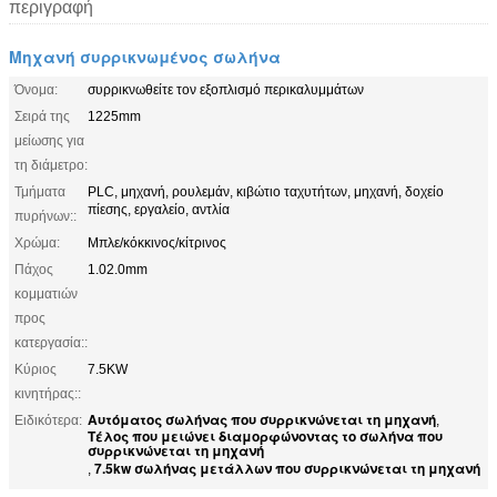
περιγραφή
Μηχανή συρρικνωμένος σωλήνα
Όνομα:
συρρικνωθείτε τον εξοπλισμό περικαλυμμάτων
Σειρά της
1225mm
μείωσης για
τη διάμετρο:
Τμήματα
PLC, μηχανή, ρουλεμάν, κιβώτιο ταχυτήτων, μηχανή, δοχείο
πίεσης, εργαλείο, αντλία
πυρήνων::
Χρώμα:
Μπλε/κόκκινος/κίτρινος
Πάχος
1.02.0mm
κομματιών
προς
κατεργασία::
Κύριος
7.5KW
κινητήρας::
Αυτόματος σωλήνας που συρρικνώνεται τη μηχανή
Ειδικότερα:
,
Τέλος που μειώνει διαμορφώνοντας το σωλήνα που
συρρικνώνεται τη μηχανή
7.5kw σωλήνας μετάλλων που συρρικνώνεται τη μηχανή
,