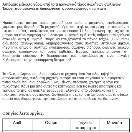
Αυτόματο μέταλλο γύρω από το τετραγωνικό τέλος σωλήνων σωλήνων
Tapper που μειώνει τη διαμόρφωση συρρικνωμένος τη μηχανή
Ημιαυτόματο μυτερό σώμα χυτοσιδήρου χρήσης μηχανών, σταθερότερος,
χαμηλότερος θόρυβος. Τα μηχανικά μέρη και τα ηλεκτρικά μέρη τακτοποιούνται
τακτοποιημένα, ευκολότερος να επισκευάσουν. Η διαμόρφωση της ταχύτητας
μπορεί να είναι γρήγορη ως 2 δεύτερο. Η λογική τιμή, εσείς παίρνει τι πληρώνετε
στον ξέν. Αυτή η μηχανή μπορεί να επεξεργαστεί το πάχος τοίχων (1.02.0mm),
διάμετρος (φ38-φ76mm), διαμορφώνοντας τους σωλήνες μετάλλων μήκους
(490mm), όπως οι σωλήνες ανοξείδωτου, σωλήνες σιδήρου, σωλήνες χαλκού,
σωλήνες αλουμινίου και ούτω καθεξής. Ευρέως χρησιμοποιημένος στη
βιομηχανία επίπλων. Η διαμόρφωση του αποτελέσματος είναι μεγάλη.
Καλωσορίστε στην προσαρμογή δειγμάτων!
Το τέλος σωλήνων που διαμορφώνει τη μηχανή είναι ένα είδος υψηλής
αποδοτικότητας, αυτόματη μηχανή. Μπορεί να είναι να γίνουν οι διαφορετικοί
τύποι τελών που διαμορφώνουν ως μείωση, επέκταση, χάντρες, φλόγα και
πυκνότητα. Κάθε μια από αυτές τις κατηγορίες έχει τις ειδικές απαιτήσεις και
χρησιμοποιείται σε ποικίλες εφαρμογές. Ελέγχεται από υδραυλικό και την
ηλεκτρική ενέργεια συγχρόνως. Συνδυάζει την εύχρηστη λειτουργία με το υψηλό
σημείο που διαμορφώνει την αποτελεσματικότητα ακρίβειας και δαπανών.
Οδηγίες λειτουργίας
:
Αριθ.
Όνομα
Τεχνικές
Μονάδα
παράμετροι