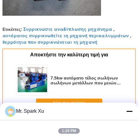
Συρρικνώστε αναδίπλωσης μηχάνημα
Ετικέττες:
,
αυτόματος συρρικνωθείτε τη μηχανή περικαλυμμάτων
,
θερμότητα που συρρικνώνεται τη μηχανή
Αποκτήστε την καλύτερη τιμή για
7.5kw αυτόματο τέλος σωλήνων
σωλήνων μετάλλων που μειώνει
τη διαμόρφωση συρρικνωμένος
τη μηχανή
Να συνεχίσει
Mr. Spark Xu
Μηχανή συρρικνωμένος σωλήνα
Περισσότεροι
1:20 PM