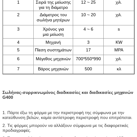
1
Σειρά της μείωσης
12 ~ 25
χιλ.
για τη διάμετρο
2
Διάμετρος του
10 ~ 20
χιλ.
σωλήνα μητέρων
3
Χρόνος για
4 ~ 6
s
μια μείωση
4
Μηχανή
3
KW
5
Πίεση συστημάτων
17
MPA
6
Μέγεθος μηχανών
700*550*990
χιλ.
7
Βάρος μηχανών
500
κλ
Σωλήνας-συρρικνωμένος διαδικασίες και διαδικασίες μηχανών
G400
1. Πάρτε έξω τη φόρμα με την περιστροφή της σύμφωνα με την
κατεύθυνση βελών, καμία αντίστροφη περιστροφή που επιτρέπεται.
2. Τις φόρμες μπορούν να αλλάξουν σύμφωνα με τις διαφορετικές
προδιαγραφές.