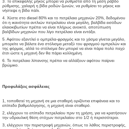
3. Το επικεφαλής μήκος μπορεί να ρυθμιστεί από τη μέση ράβδο
ρύθμισης, χαλαρή η βίδα ροδών ζωνών, να ρυθμίσει το μήκος και
νήστεψε η βίδα πάλι.
4. Χύστε στο diesel 80% και το πετρέλαιο μηχανών 20%, δεδομένου
ότι η ικανότητα αντλιών πετρελαίου είναι μεγάλη, βαλβίδα εισόδων
ελαιοκιβωτίων πρέπει να είναι πλήρως ανοικτό, αποτύπωση
βαλβίδων μηχανών που λίγο πετρέλαιο είναι εντάξει.
5. Αφότου εξαντλεί ο ομπρέλα-φραγμός και το χάσμα γίνεται μεγάλο,
μπορείτε να βάλετε ένα στόλισμα μεταξύ του φραγμού ομπρελών και
της φόρμας, αλλά το στόλισμα δεν μπορεί να είναι πάρα πολύ παχύ
έτσι ώστε η μηχανή δεν θα πάρει κολλημένη.
6. Το πετρέλαιο λίπανσης πρέπει να αλλάξουν αφότου παίρνει
βρώμικο.
Προφυλάξεις ασφάλειας
1, τοποθετεί τη μηχανή σε μια σταθερή οριζόντια επιφάνεια και το
επίπεδο βαθμολόγησης, η μηχανή είναι σταθερό.
2, ελέγχουν το επίπεδο πετρελαίου πριν τη χρήση, για να κρατήσουν
την υδραυλική θέση στόχων πετρελαίου στο 1/2 ή περισσότεροι.
3, ελέγχουν την περιστροφή μηχανών, όπως το λάθος περιστροφής,