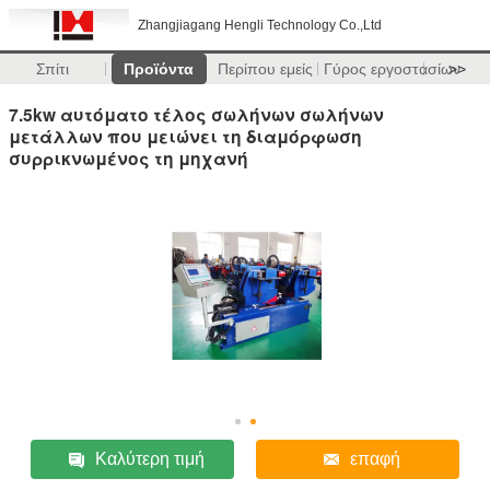
Zhangjiagang Hengli Technology Co.,Ltd
Σπίτι
Προϊόντα
Περίπου εμείς
Γύρος εργοστασίων
>>
7.5kw αυτόματο τέλος σωλήνων σωλήνων
μετάλλων που μειώνει τη διαμόρφωση
συρρικνωμένος τη μηχανή
Καλύτερη τιμή
επαφή