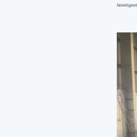
λευκόχρυσο