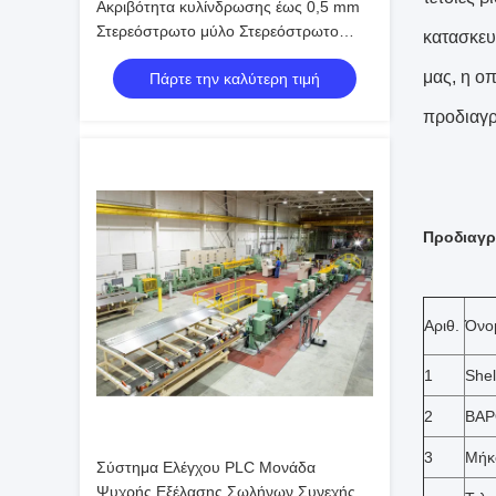
Ακριβότητα κυλίνδρωσης έως 0,5 mm
Στερεόστρωτο μύλο Στερεόστρωτο
κατασκευ
κυλίνδρωμα Μεγέθους εύρος
μας, η ο
Πάρτε την καλύτερη τιμή
Σιδηροτροφικό πάχος 0,5-12 mm
Εξοπλισμός κυλίνδρωσης σωλήνων
προδιαγρ
ακριβείας
Προδιαγρ
Αριθ.
Όνο
1
Shel
2
ΒΑΡΟ
3
Μήκο
Σύστημα Ελέγχου PLC Μονάδα
Ψυχρής Εξέλασης Σωλήνων Συνεχής