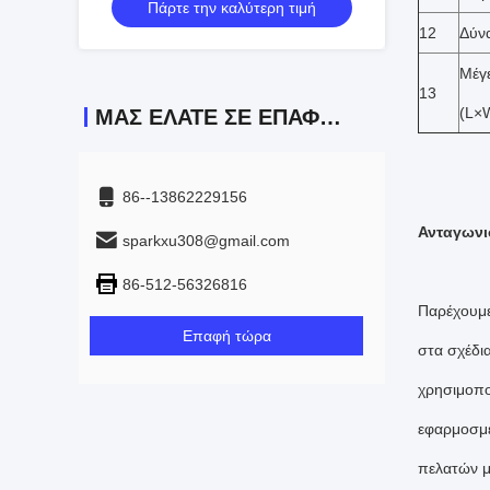
Πάρτε την καλύτερη τιμή
κυλίνδρωσης έως 4500KN Μηχανή
κυλίνδρωσης μεταλλικών σωλήνων
12
Δύν
Μέγ
13
(L×
ΜΑΣ ΕΛΆΤΕ ΣΕ ΕΠΑΦΉ ΜΕ
86--13862229156
Ανταγωνι
sparkxu308@gmail.com
86-512-56326816
Παρέχουμε 
Επαφή τώρα
στα σχέδι
χρησιμοπο
εφαρμοσμέ
πελατών μα