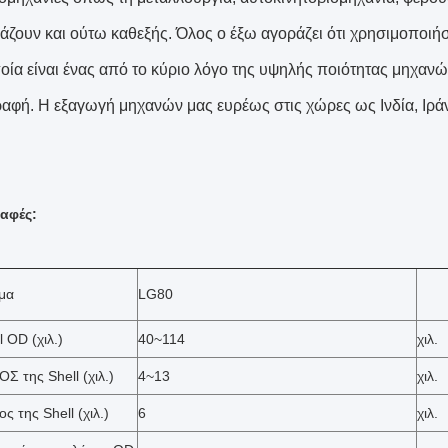
άζουν και ούτω καθεξής. Όλος ο έξω αγοράζει ότι χρησιμοποιή
ποία είναι ένας από το κύριο λόγο της υψηλής ποιότητας μηχανώ
αφή. Η εξαγωγή μηχανών μας ευρέως στις χώρες ως Ινδία, Ιρά
αφές:
μα
LG80
l OD (χιλ.)
40~114
χιλ.
Σ της Shell (χιλ.)
4~13
χιλ.
ς της Shell (χιλ.)
6
χιλ.