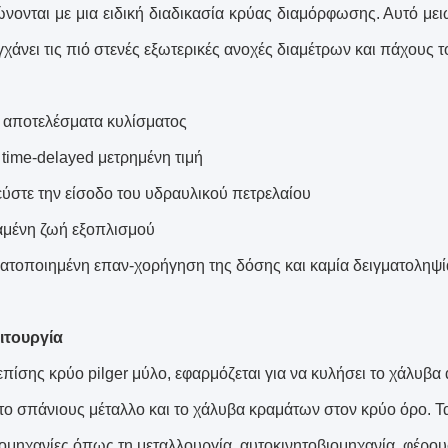
νονται με μια ειδική διαδικασία κρύας διαμόρφωσης. Αυτό μει
γχάνει τις πιό στενές εξωτερικές ανοχές διαμέτρων και πάχους τ
α αποτελέσματα κυλίσματος
 time-delayed μετρημένη τιμή
εύστε την είσοδο του υδραυλικού πετρελαίου
αμένη ζωή εξοπλισμού
ατοποιημένη επαν-χορήγηση της δόσης και καμία δειγματοληψί
ιτουργία
επίσης κρύο pilger μύλο, εφαρμόζεται για να κυλήσει το χάλυβα
 το σπάνιους μέταλλο και το χάλυβα κραμάτων στον κρύο όρο. Τ
βιομηχανίες όπως τη μεταλλουργία, αυτοκινητοβιομηχανία, φέρ