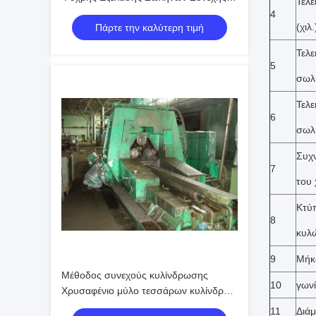
Τελ
Μέθοδος Κύλισης Παραγωγή Χωρίς
4
(χιλ.
Πάρτε την καλύτερη τιμή
Συγκόλληση Σωλήνων με Διαχείριση
Διαδικασίας
Τελ
5
σωλή
Τελε
6
σωλ
Συχ
7
του 
Κτύ
8
κυλώ
9
Μήκο
Μέθοδος συνεχούς κυλίνδρωσης
10
γων
Χρυσαφένιο μύλο τεσσάρων κυλίνδρων
τύπου κυλίνδρωσης Δύναμη
11
Διάμ