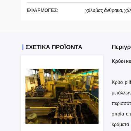
ΕΦΑΡΜΟΓΕΣ:
χάλυβας άνθρακα, χά
Περιγ
ΣΧΕΤΙΚΆ ΠΡΟΪΌΝΤΑ
Κρύοι κυ
Κρύο pil
μετάλλων
περισσότ
οποία επ
κράματα 