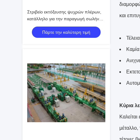
διαμορφώ
Στριβείο εκτόξευσης ψυχρών πλέρων,
και επιτυ
κατάλληλο για την παραγωγή σωλήνων
υψηλής αντοχής και πολύπλοκων
Πάρτε την καλύτερη τιμή
μεταλλικών σχημάτων
Τέλει
Καμία
Ανιχν
Εκτετ
Αυτομ
Κύρια λε
Καλείται 
μέταλλο,
τέτοιες 