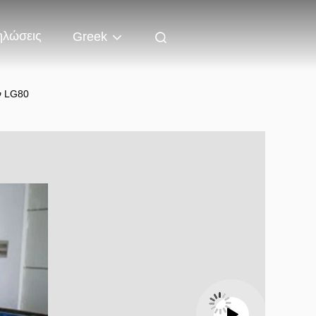
ηλώσεις
Greek
ν LG80