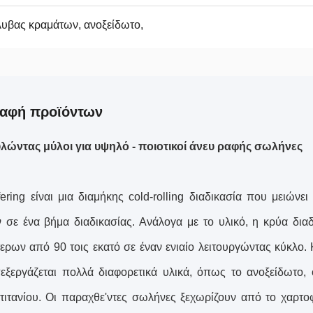
λυβας κραμάτων, ανοξείδωτο,
ραφή προϊόντων
λώντας μύλοι για υψηλό - ποιοτικοί άνευ ραφής σωλήνες
fering είναι μια διαμήκης cold-rolling διαδικασία που μειών
 σε ένα βήμα διαδικασίας. Ανάλογα με το υλικό, η κρύα διαδι
ερων από 90 τοις εκατό σε έναν ενιαίο λειτουργώντας κύκλο. Κρ
εξεργάζεται πολλά διαφορετικά υλικά, όπως το ανοξείδωτο, οι
τιτανίου. Οι παραχθε'ντες σωλήνες ξεχωρίζουν από το χα