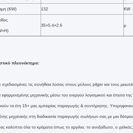
αμη (KW)
132
KW
εθος
35×5.4×2.6
μ
W×H)
στικό πλεονέκτημα:
σχεδιασμένες τις συνήθεια λύσεις στους μύλους pilger και τους μειωτέ
α εφαρμοσμένης μηχανικής μέσω του ενεργού λογισμικού και έπειτα τη
ιούν τα έτη 15+ μας εμπειρίας παραγωγής & συντήρησης. Υπερηφαν
νης μηχανικής στη διαδικασία παραγωγής σωλήνων σας με μια δέσμευ
ς καλύπτει όλα τα κράματα όπως το αργίλιο, το ανοξείδωτο, ο χαλκός, τ