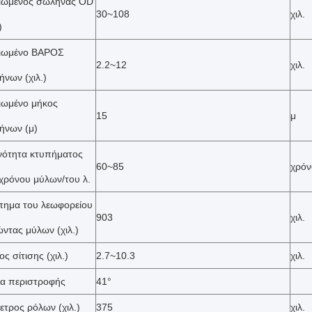
ειωμένος σωλήνας OD
30~108
χιλ.
)
ειωμένο ΒΑΡΟΣ
2.2~12
χιλ.
νων (χιλ.)
ιωμένο μήκος
15
μ
ήνων (μ)
νότητα κτυπήματος
60~85
χρόν
χρόνου μύλων/του λ.
πημα του λεωφορείου
903
χιλ.
ντας μύλων (χιλ.)
ς σίτισης (χιλ.)
2.7~10.3
χιλ.
ία περιστροφής
41°
ετρος ρόλων (χιλ.)
375
χιλ.