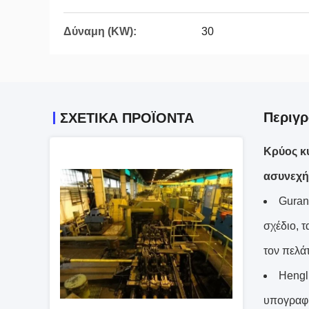
Δύναμη (KW):
30
Περιγ
ΣΧΕΤΙΚΆ ΠΡΟΪΌΝΤΑ
Κρύος κ
ασυνεχή
Guran
σχέδιο, 
τον πελά
Hengl
υπογραφή