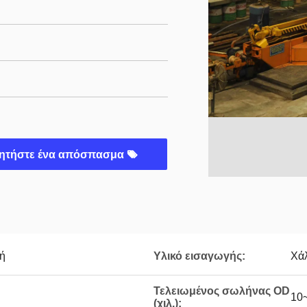
ητήστε ένα απόσπασμα
ή
Υλικό εισαγωγής:
Χά
Τελειωμένος σωλήνας OD
10
(χιλ.):