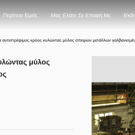
Περίπου Εμείς
Μας Ελάτε Σε Επαφή Με
Εκδ
 αντιστρέψιμος κρύος κυλώντας μύλος σπειρών μετάλλων γαλβανισμέ
υλώντας μύλος
ος