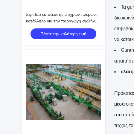
Τα gu
Στριβείο εκτόξευσης ψυχρών πλέρων,
διευκρινί
κατάλληλο για την παραγωγή σωλήνων
υψηλής αντοχής και πολύπλοκων
επιβεβαι
Πάρτε την καλύτερη τιμή
μεταλλικών σχημάτων
να κατοι
Guran
απαιτήσε
ελασ
Προκατασκ
μέσα στο
στα οποί
πάχος το