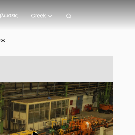
ηλώσεις
Greek
νος