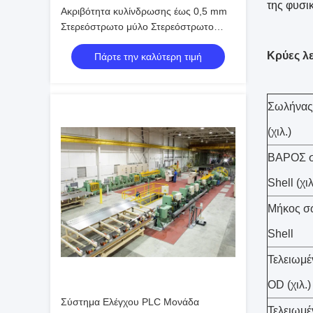
της φυσι
Ακριβότητα κυλίνδρωσης έως 0,5 mm
Στερεόστρωτο μύλο Στερεόστρωτο
κυλίνδρωμα Μεγέθους εύρος
Κρύες λε
Πάρτε την καλύτερη τιμή
Σιδηροτροφικό πάχος 0,5-12 mm
Εξοπλισμός κυλίνδρωσης σωλήνων
ακριβείας
Σωλήνας 
(χιλ.)
ΒΑΡΟΣ σ
Shell (χιλ
Μήκος σ
Shell
Τελειωμ
OD (χιλ.)
Σύστημα Ελέγχου PLC Μονάδα
Τελειωμ