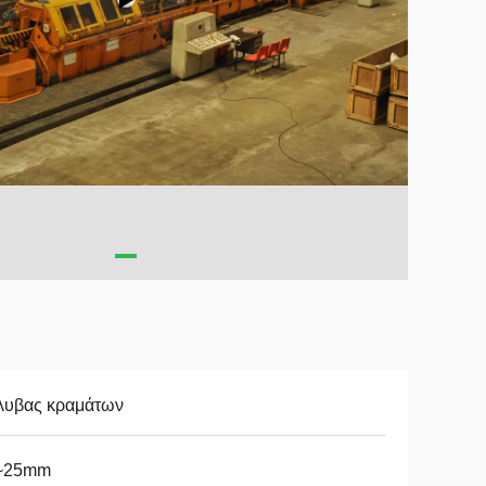
λυβας κραμάτων
~25mm