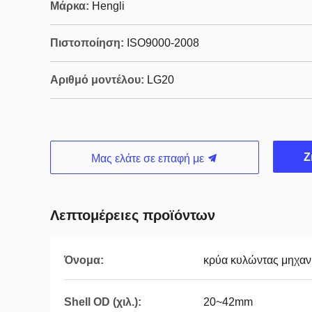
Μάρκα:
Hengli
Πιστοποίηση:
ISO9000-2008
Αριθμό μοντέλου:
LG20
Ζ
Μας ελάτε σε επαφή με
Λεπτομέρειες προϊόντων
Όνομα:
κρύα κυλώντας μηχαν
Shell OD (χιλ.):
20~42mm