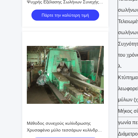
Ψυχρής Εξέλασης Σωλήνων Συνεχής
Μέθοδος Κύλισης Παραγωγή Χωρίς
σωλήνων 
Πάρτε την καλύτερη τιμή
Συγκόλληση Σωλήνων με Διαχείριση
Τελειωμέ
Διαδικασίας
σωλήνων
Συχνότητ
του χρόν
λ.
Κτύπημα
λεωφορε
μύλων (χι
Μήκος σίτ
γωνία πε
Μέθοδος συνεχούς κυλίνδρωσης
Χρυσαφένιο μύλο τεσσάρων κυλίνδρων
Διάμετρο
τύπου κυλίνδρωσης Δύναμη