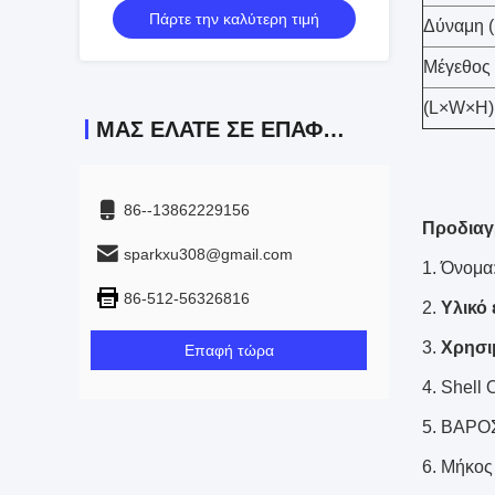
Πάρτε την καλύτερη τιμή
κυλίνδρωσης έως 4500KN Μηχανή
Δύναμη 
κυλίνδρωσης μεταλλικών σωλήνων
Μέγεθος
(L×W×H)
ΜΑΣ ΕΛΆΤΕ ΣΕ ΕΠΑΦΉ ΜΕ
86--13862229156
Προδιαγ
sparkxu308@gmail.com
Όνομα
86-512-56326816
Υλικό
Χρησι
Επαφή τώρα
Shell 
ΒΑΡΟΣ 
Μήκος 