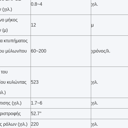
0.8~4
χιλ.
(χιλ.)
νο μήκος
12
μ
 (μ)
α κτυπήματος
ου μύλων/του
60~200
χρόνος/λ.
 του
ίου κυλώντας
523
χιλ.
λ.)
ισης (χιλ.)
1.7~6
χιλ.
ριστροφής
52.7°
ς ρόλων (χιλ.)
220
χιλ.