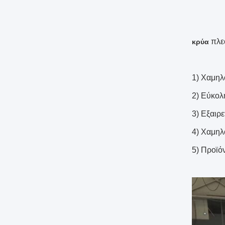
πλε
κρύα
1) Χαμηλ
2) Εύκολ
3) Εξαιρ
4) Χαμηλ
5) Προϊό