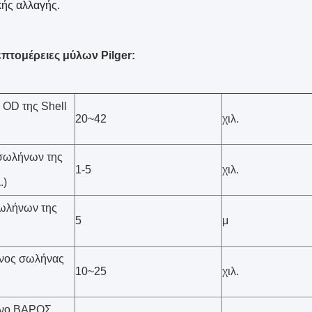
κής αλλαγής.
πτομέρειες μύλων Pilger:
OD της Shell
20~42
χιλ.
ωλήνων της
1-5
χιλ.
.)
ωλήνων της
5
μ
ένος σωλήνας
10~25
χιλ.
ένο ΒΑΡΟΣ