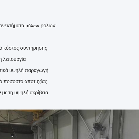
ονεκτήματα
ρόλων:
μύλων
ό κόστος συντήρησης
η λειτουργία
ετικά υψηλή παραγωγή
ό ποσοστό αποτυχίας
ν με τη υψηλή ακρίβεια