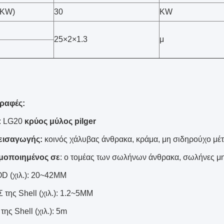
(KW)
30
KW
25×2×1.3
μ
ραφές:
: LG20
κρύος μύλος pilger
 εισαγωγής:
κοινός χάλυβας άνθρακα, κράμα, μη σιδηρούχο μέ
μοποιημένος σε
: ο τομέας των σωλήνων άνθρακα, σωλήνες μη
OD (χιλ.): 20~42MM
της Shell (χιλ.): 1.2~5MM
της Shell (χιλ.): 5m