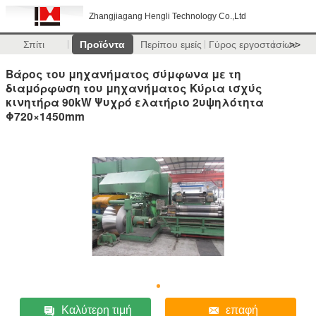
Zhangjiagang Hengli Technology Co.,Ltd
Σπίτι
Προϊόντα
Περίπου εμείς
Γύρος εργοστασίων
>>
Βάρος του μηχανήματος σύμφωνα με τη
διαμόρφωση του μηχανήματος Κύρια ισχύς
κινητήρα 90kW Ψυχρό ελατήριο 2υψηλότητα
Φ720×1450mm
Καλύτερη τιμή
επαφή