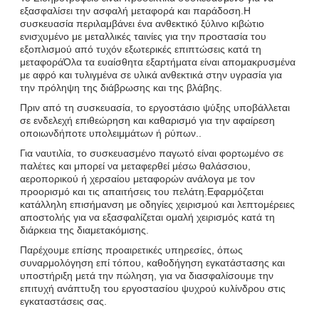
εξασφαλίσει την ασφαλή μεταφορά και παράδοση.Η
συσκευασία περιλαμβάνει ένα ανθεκτικό ξύλινο κιβώτιο
ενισχυμένο με μεταλλικές ταινίες για την προστασία του
εξοπλισμού από τυχόν εξωτερικές επιπτώσεις κατά τη
μεταφοράΌλα τα ευαίσθητα εξαρτήματα είναι απομακρυσμένα
με αφρό και τυλιγμένα σε υλικά ανθεκτικά στην υγρασία για
την πρόληψη της διάβρωσης και της βλάβης.
Πριν από τη συσκευασία, το εργοστάσιο ψύξης υποβάλλεται
σε ενδελεχή επιθεώρηση και καθαρισμό για την αφαίρεση
οποιωνδήποτε υπολειμμάτων ή ρύπων..
Για ναυτιλία, το συσκευασμένο παγωτό είναι φορτωμένο σε
παλέτες και μπορεί να μεταφερθεί μέσω θαλάσσιου,
αεροπορικού ή χερσαίου μεταφορών ανάλογα με τον
προορισμό και τις απαιτήσεις του πελάτη.Εφαρμόζεται
κατάλληλη επισήμανση με οδηγίες χειρισμού και λεπτομέρειες
αποστολής για να εξασφαλίζεται ομαλή χειρισμός κατά τη
διάρκεια της διαμετακόμισης.
Παρέχουμε επίσης προαιρετικές υπηρεσίες, όπως
συναρμολόγηση επί τόπου, καθοδήγηση εγκατάστασης και
υποστήριξη μετά την πώληση, για να διασφαλίσουμε την
επιτυχή ανάπτυξη του εργοστασίου ψυχρού κυλίνδρου στις
εγκαταστάσεις σας.