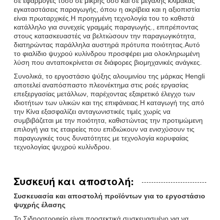
σε εφαρμογές τόσο σε μικρής όσο και σε μεγάλης κλίμακας
εγκαταστάσεις παραγωγής, όπου η ακρίβεια και η αξιοπιστία
είναι πρωταρχικές.Η προηγμένη τεχνολογία του το καθιστά
κατάλληλο για συνεχείς γραμμές παραγωγής., επιτρέποντας
στους κατασκευαστές να βελτιώσουν την παραγωγικότητα,
διατηρώντας παράλληλα αυστηρά πρότυπα ποιότητας.Αυτό
το φιαλίδιο ψυχρού κυλίνδρου προσφέρει μια ολοκληρωμένη
λύση που ανταποκρίνεται σε διάφορες βιομηχανικές ανάγκες.
Συνολικά, το εργοστάσιο ψύξης αλουμινίου της μάρκας Hengli
αποτελεί αναπόσπαστο πλεονέκτημα στις ροές εργασίας
επεξεργασίας μετάλλων, παρέχοντας εξαιρετικό έλεγχο των
ιδιοτήτων των υλικών και της επιφάνειας.Η καταγωγή της από
την Κίνα εξασφαλίζει ανταγωνιστικές τιμές χωρίς να
συμβιβάζεται με την ποιότητα, καθιστώντας την προτιμώμενη
επιλογή για τις εταιρείες που επιδιώκουν να ενισχύσουν τις
παραγωγικές τους δυνατότητες με τεχνολογία κορυφαίας
τεχνολογίας ψυχρού κυλίνδρου.
Συσκευή και αποστολή:
Συσκευασία και αποστολή προϊόντων για το εργοστάσιο
ψυχρής έλασης
Το Σιδηροτροφείο είναι προσεκτικά συσκευασμένο για να