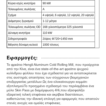
Κύρια ισχύς κινητήρα
90 kW
Τελειωμένος σωλήνας
Α
Σχήμα
4 υψηλά, 6 υψηλά, 12 υψηλά, 20 υψηλά
Διάμετρος ξυρισμού
1-12 μέτρα
Τελειωμένος σωλήνας OD
168 χιλιοστόμετρα 325 χιλιοστά
Δύναμη κινητήρα
110 kW
Σιδηροτροφείο
2ύψος Φ720×1450 mm
Μέγιστη δύναμη κυλιού
1000 τόνους
Εφαρμογές:
Το φρεάτιο Hengli Aluminum Cold Rolling Mill, που προέρχεται
από την Κίνα, είναι ένα state-of-the-art φρεάτιο ψυχρού
κυλίνδρου φύλλου που έχει σχεδιαστεί για να ανταποκρίνεται
στις αυστηρές απαιτήσεις των σύγχρονων βιομηχανιών
επεξεργασίας μετάλλων.Ως ένα ολοκαίνουργιο κομμάτι
εξοπλισμούΤο προηγμένο σχεδιασμό του περιλαμβάνει ένα
μύλο Skin Pass με διαμόρφωση 4Hi,που εξασφαλίζει
εξαιρετική τελική επιφάνεια και ακρίβεια διαστάσεων,
καθιστώντας την ιδανική επιλογή για εφαρμογές που απαιτούν
στενές ανοχές και ομαλές επιφάνειες.