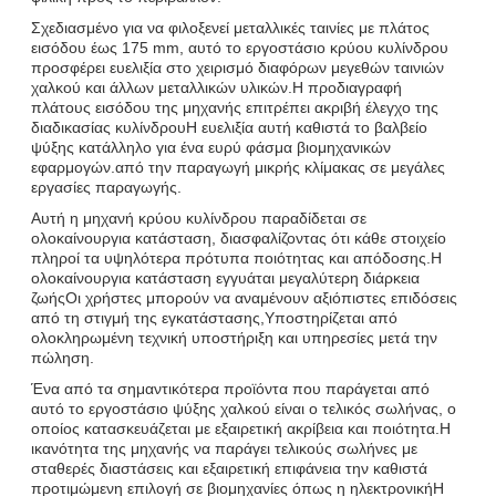
Σχεδιασμένο για να φιλοξενεί μεταλλικές ταινίες με πλάτος
εισόδου έως 175 mm, αυτό το εργοστάσιο κρύου κυλίνδρου
προσφέρει ευελιξία στο χειρισμό διαφόρων μεγεθών ταινιών
χαλκού και άλλων μεταλλικών υλικών.Η προδιαγραφή
πλάτους εισόδου της μηχανής επιτρέπει ακριβή έλεγχο της
διαδικασίας κυλίνδρουΗ ευελιξία αυτή καθιστά το βαλβείο
ψύξης κατάλληλο για ένα ευρύ φάσμα βιομηχανικών
εφαρμογών.από την παραγωγή μικρής κλίμακας σε μεγάλες
εργασίες παραγωγής.
Αυτή η μηχανή κρύου κυλίνδρου παραδίδεται σε
ολοκαίνουργια κατάσταση, διασφαλίζοντας ότι κάθε στοιχείο
πληροί τα υψηλότερα πρότυπα ποιότητας και απόδοσης.Η
ολοκαίνουργια κατάσταση εγγυάται μεγαλύτερη διάρκεια
ζωήςΟι χρήστες μπορούν να αναμένουν αξιόπιστες επιδόσεις
από τη στιγμή της εγκατάστασης,Υποστηρίζεται από
ολοκληρωμένη τεχνική υποστήριξη και υπηρεσίες μετά την
πώληση.
Ένα από τα σημαντικότερα προϊόντα που παράγεται από
αυτό το εργοστάσιο ψύξης χαλκού είναι ο τελικός σωλήνας, ο
οποίος κατασκευάζεται με εξαιρετική ακρίβεια και ποιότητα.Η
ικανότητα της μηχανής να παράγει τελικούς σωλήνες με
σταθερές διαστάσεις και εξαιρετική επιφάνεια την καθιστά
προτιμώμενη επιλογή σε βιομηχανίες όπως η ηλεκτρονικήΗ