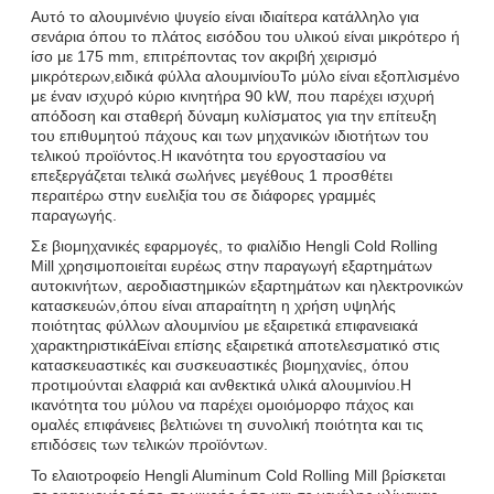
Αυτό το αλουμινένιο ψυγείο είναι ιδιαίτερα κατάλληλο για
σενάρια όπου το πλάτος εισόδου του υλικού είναι μικρότερο ή
ίσο με 175 mm, επιτρέποντας τον ακριβή χειρισμό
μικρότερων,ειδικά φύλλα αλουμινίουΤο μύλο είναι εξοπλισμένο
με έναν ισχυρό κύριο κινητήρα 90 kW, που παρέχει ισχυρή
απόδοση και σταθερή δύναμη κυλίσματος για την επίτευξη
του επιθυμητού πάχους και των μηχανικών ιδιοτήτων του
τελικού προϊόντος.Η ικανότητα του εργοστασίου να
επεξεργάζεται τελικά σωλήνες μεγέθους 1 προσθέτει
περαιτέρω στην ευελιξία του σε διάφορες γραμμές
παραγωγής.
Σε βιομηχανικές εφαρμογές, το φιαλίδιο Hengli Cold Rolling
Mill χρησιμοποιείται ευρέως στην παραγωγή εξαρτημάτων
αυτοκινήτων, αεροδιαστημικών εξαρτημάτων και ηλεκτρονικών
κατασκευών,όπου είναι απαραίτητη η χρήση υψηλής
ποιότητας φύλλων αλουμινίου με εξαιρετικά επιφανειακά
χαρακτηριστικάΕίναι επίσης εξαιρετικά αποτελεσματικό στις
κατασκευαστικές και συσκευαστικές βιομηχανίες, όπου
προτιμούνται ελαφριά και ανθεκτικά υλικά αλουμινίου.Η
ικανότητα του μύλου να παρέχει ομοιόμορφο πάχος και
ομαλές επιφάνειες βελτιώνει τη συνολική ποιότητα και τις
επιδόσεις των τελικών προϊόντων.
Το ελαιοτροφείο Hengli Aluminum Cold Rolling Mill βρίσκεται