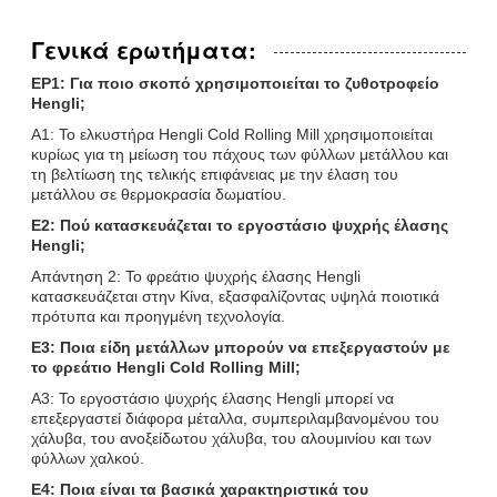
Γενικά ερωτήματα:
ΕΡ1: Για ποιο σκοπό χρησιμοποιείται το ζυθοτροφείο
Hengli;
Α1: Το ελκυστήρα Hengli Cold Rolling Mill χρησιμοποιείται
κυρίως για τη μείωση του πάχους των φύλλων μετάλλου και
τη βελτίωση της τελικής επιφάνειας με την έλαση του
μετάλλου σε θερμοκρασία δωματίου.
Ε2: Πού κατασκευάζεται το εργοστάσιο ψυχρής έλασης
Hengli;
Απάντηση 2: Το φρεάτιο ψυχρής έλασης Hengli
κατασκευάζεται στην Κίνα, εξασφαλίζοντας υψηλά ποιοτικά
πρότυπα και προηγμένη τεχνολογία.
Ε3: Ποια είδη μετάλλων μπορούν να επεξεργαστούν με
το φρεάτιο Hengli Cold Rolling Mill;
Α3: Το εργοστάσιο ψυχρής έλασης Hengli μπορεί να
επεξεργαστεί διάφορα μέταλλα, συμπεριλαμβανομένου του
χάλυβα, του ανοξείδωτου χάλυβα, του αλουμινίου και των
φύλλων χαλκού.
Ε4: Ποια είναι τα βασικά χαρακτηριστικά του