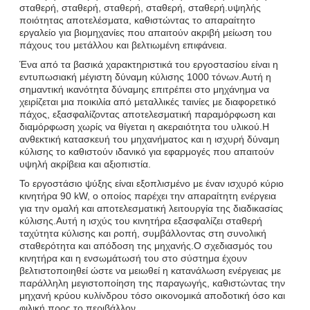
σταθερή, σταθερή, σταθερή, σταθερή, σταθερή.υψηλής
ποιότητας αποτελέσματα, καθιστώντας το απαραίτητο
εργαλείο για βιομηχανίες που απαιτούν ακριβή μείωση του
πάχους του μετάλλου και βελτιωμένη επιφάνεια.
Ένα από τα βασικά χαρακτηριστικά του εργοστασίου είναι η
εντυπωσιακή μέγιστη δύναμη κύλισης 1000 τόνων.Αυτή η
σημαντική ικανότητα δύναμης επιτρέπει στο μηχάνημα να
χειρίζεται μια ποικιλία από μεταλλικές ταινίες με διαφορετικό
πάχος, εξασφαλίζοντας αποτελεσματική παραμόρφωση και
διαμόρφωση χωρίς να θίγεται η ακεραιότητα του υλικού.Η
ανθεκτική κατασκευή του μηχανήματος και η ισχυρή δύναμη
κύλισης το καθιστούν ιδανικό για εφαρμογές που απαιτούν
υψηλή ακρίβεια και αξιοπιστία.
Το εργοστάσιο ψύξης είναι εξοπλισμένο με έναν ισχυρό κύριο
κινητήρα 90 kW, ο οποίος παρέχει την απαραίτητη ενέργεια
για την ομαλή και αποτελεσματική λειτουργία της διαδικασίας
κύλισης.Αυτή η ισχύς του κινητήρα εξασφαλίζει σταθερή
ταχύτητα κύλισης και ροπή, συμβάλλοντας στη συνολική
σταθερότητα και απόδοση της μηχανής.Ο σχεδιασμός του
κινητήρα και η ενσωμάτωσή του στο σύστημα έχουν
βελτιστοποιηθεί ώστε να μειωθεί η κατανάλωση ενέργειας με
παράλληλη μεγιστοποίηση της παραγωγής, καθιστώντας την
μηχανή κρύου κυλίνδρου τόσο οικονομικά αποδοτική όσο και
φιλική προς το περιβάλλον.