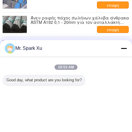
ανοξείδωτου 2Cr13
επαφή
Άνευ ραφής πάχος σωλήνων χάλυβα άνθρακα
ASTM A192 0,1 - 20mm για τον ανταλλάκτη
θερμότητας
επαφή
Με λεπτούς τοίχους στρογγυλός χωρίς
συγκόλληση σωλήνας χάλυβα άνθρακα ASTM
Mr. Spark Xu
A53 για τη φυσική βιομηχανία φυσικού αερίου
επαφή
Χωρίς συγκόλληση σωλήνας χάλυβα ASTM
10:53 AM
A333 γύρω από το σωλήνα χάλυβα για την
υγρή παράδοση χαμηλής πίεσης
επαφή
Good day, what product are you looking for?
1 / 2
Γλώσσα αλλαγής
Greek