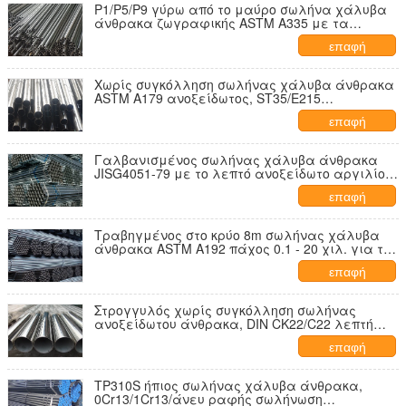
P1/P5/P9 γύρω από το μαύρο σωλήνα χάλυβα
άνθρακα ζωγραφικής ASTM A335 με τα
πλαστικά καλύμματα
επαφή
Χωρίς συγκόλληση σωλήνας χάλυβα άνθρακα
ASTM A179 ανοξείδωτος, ST35/E215
τραβηγμένοι στο κρύο χαμηλοί σωλήνες
επαφή
άνθρακα
Γαλβανισμένος σωλήνας χάλυβα άνθρακα
JISG4051-79 με το λεπτό ανοξείδωτο αργιλίου
τοίχων
επαφή
Τραβηγμένος στο κρύο 8m σωλήνας χάλυβα
άνθρακα ASTM A192 πάχος 0.1 - 20 χιλ. για την
ηλεκτρική βιομηχανία
επαφή
Στρογγυλός χωρίς συγκόλληση σωλήνας
ανοξείδωτου άνθρακα, DIN CK22/C22 λεπτή
σωλήνωση χάλυβα τοίχων
επαφή
TP310S ήπιος σωλήνας χάλυβα άνθρακα,
0Cr13/1Cr13/άνευ ραφής σωλήνωση