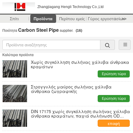
Zhangjiagang Hengli Technology Co.,Ltd
Σπίτι
Προϊόντα
Περίπου εμείς
Γύρος εργοστασίων
>>
Carbon Steel Pipe
Ποιότητα
supplier.
(16)
Καλύτερα προϊόντα
Χωρίς συγκόλληση σωλήνας χάλυβα άνθρακα
κραμάτων
Ερώτηση τώρα
Στρογγυλός μαύρος σωλήνας χάλυβα
άνθρακα ζωγραφικής
Ερώτηση τώρα
DIN 17175 χωρίς συγκόλληση σωλήνας χάλυβα
άνθρακα κραμάτων, παχιά σωλήνωση OD
20200mm τοίχων
επαφή