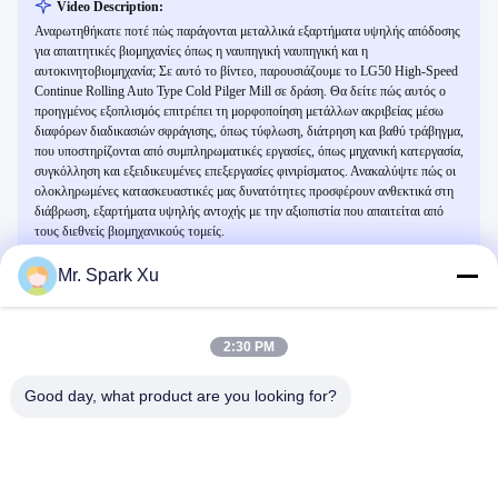
Video Description:
Αναρωτηθήκατε ποτέ πώς παράγονται μεταλλικά εξαρτήματα υψηλής απόδοσης
για απαιτητικές βιομηχανίες όπως η ναυπηγική ναυπηγική και η
αυτοκινητοβιομηχανία; Σε αυτό το βίντεο, παρουσιάζουμε το LG50 High-Speed ​​
Continue Rolling Auto Type Cold Pilger Mill σε δράση. Θα δείτε πώς αυτός ο
προηγμένος εξοπλισμός επιτρέπει τη μορφοποίηση μετάλλων ακριβείας μέσω
διαφόρων διαδικασιών σφράγισης, όπως τύφλωση, διάτρηση και βαθύ τράβηγμα,
που υποστηρίζονται από συμπληρωματικές εργασίες, όπως μηχανική κατεργασία,
συγκόλληση και εξειδικευμένες επεξεργασίες φινιρίσματος. Ανακαλύψτε πώς οι
ολοκληρωμένες κατασκευαστικές μας δυνατότητες προσφέρουν ανθεκτικά στη
διάβρωση, εξαρτήματα υψηλής αντοχής με την αξιοπιστία που απαιτείται από
τους διεθνείς βιομηχανικούς τομείς.
Mr. Spark Xu
Σχετικά Βίντεο
2:30 PM
Good day, what product are you looking for?
00:23
00:37
χρήση μηχανής μύλου pilger
τη μηχανή εφαρμογής Roller Cold