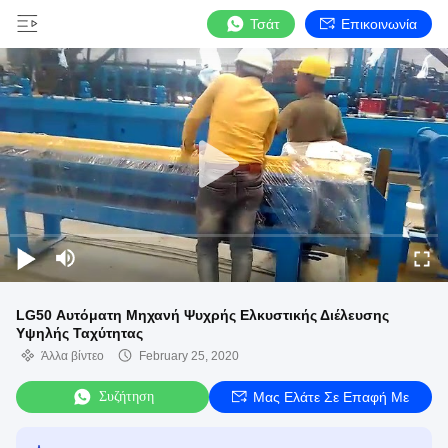
Τσάτ
Επικοινωνία
LG50 Αυτόματη Μηχανή Ψυχρής Ελκυστικής Διέλευσης
Υψηλής Ταχύτητας
Άλλα βίντεο
February 25, 2020
Συζήτηση
Μας Ελάτε Σε Επαφή Με